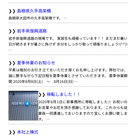
島根県久手高架橋
島根県大田市の久手高架橋です。 …
岩手県復興道路
岩手県復興道路の現場です。 実習生も頑張っています！！ まだまだ暑い
日が続きますが暑さに負けず 水分をしっかり取って頑張りましょう!(^^)!
…
夏季休業のお知らせ
平素は格別のお引き立てをいただき厚くお礼申し上げます。弊社では、
誠に勝手ながら下記日程を夏季休業とさせていただきます。 夏季休業期
間 2020年8月8日(土) ～ 8月16日(日) …
移転しました！！
2020年6月1日に新事務所に移転しました☆ お祝いの
お言葉やお花を頂き感謝しております。 これからも従
業員一同邁進してまいりますので宜しくお願い致しま
す。 …
本社上棟式