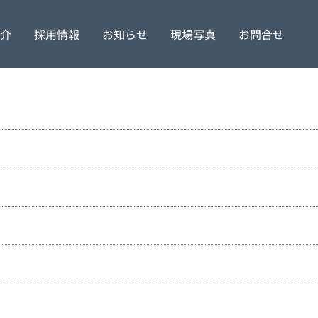
介
採用情報
お知らせ
現場写真
お問合せ
理念
特定更新工事
社員の声
会社情報
土木工事
募集要項
沿革