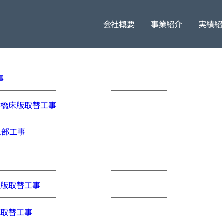
会社概要
事業紹介
実績紹
代表挨拶
採用担当者より
橋梁工事
企業
事
他１橋床版取替工事
上部工事
床版取替工事
版取替工事