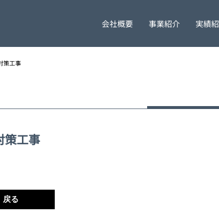
会社概要
事業紹介
実績紹
代表挨拶
採用担当者より
橋梁工事
企業
害対策工事
害対策工事
戻る