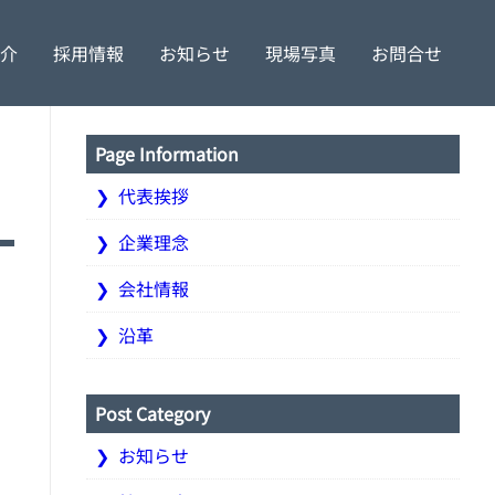
介
採用情報
お知らせ
現場写真
お問合せ
理念
特定更新工事
社員の声
会社情報
土木工事
募集要項
沿革
Page Information
代表挨拶
企業理念
会社情報
沿革
Post Category
お知らせ