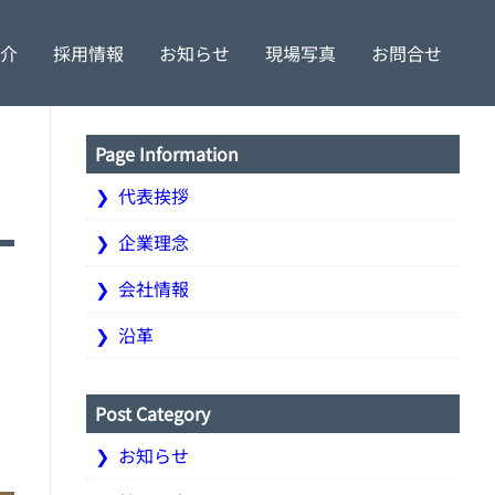
介
採用情報
お知らせ
現場写真
お問合せ
理念
特定更新工事
社員の声
会社情報
土木工事
募集要項
沿革
Page Information
代表挨拶
企業理念
会社情報
沿革
Post Category
お知らせ