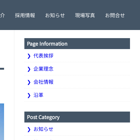
介
採用情報
お知らせ
現場写真
お問合せ
理念
特定更新工事
社員の声
会社情報
土木工事
募集要項
沿革
Page Information
代表挨拶
企業理念
会社情報
沿革
Post Category
お知らせ